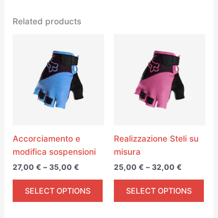
Related products
Price
Price
This
Thi
range:
range:
product
pro
27,00 €
25,00 €
through
has
through
has
35,00 €
32,00 €
multiple
mul
variants.
var
The
Th
options
opt
may
ma
Accorciamento e
Realizzazione Steli su
be
be
modifica sospensioni
misura
chosen
cho
27,00
€
–
35,00
€
25,00
€
–
32,00
€
on
on
the
the
SELECT OPTIONS
SELECT OPTIONS
product
pro
page
pa