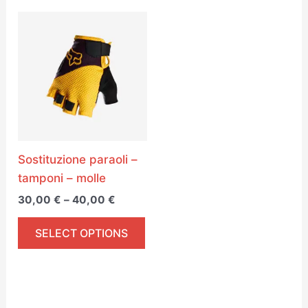
Price
This
range:
product
30,00 €
through
has
40,00 €
multiple
variants.
The
options
may
Sostituzione paraoli –
be
tamponi – molle
chosen
30,00
€
–
40,00
€
on
the
SELECT OPTIONS
product
page